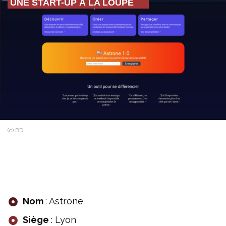
UNE START-UP À LA LOUPE
(c) BD
Nom
: Astrone
Siège
: Lyon