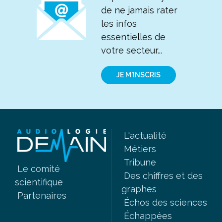
de ne jamais rater
les infos
essentielles de
votre secteur...
JE M'INSCRIS
L'actualité
Métiers
Tribune
Le comité
Des chiffres et des
scientifique
graphes
Partenaires
Échos des sciences
Échappées