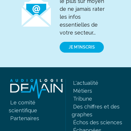
le plus sûr moyen
de ne jamais rater
les infos
essentielles de
votre secteur...
JE M'INSCRIS
L'actualité
Métiers
Tribune
Le comité
Des chiffres et des
scientifique
graphes
Partenaires
Échos des sciences
Échappées