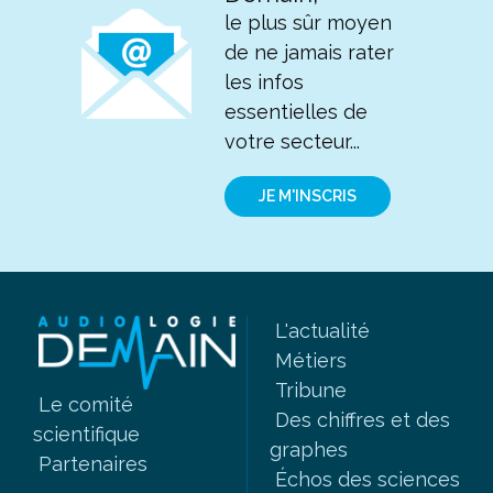
le plus sûr moyen
de ne jamais rater
les infos
essentielles de
votre secteur...
JE M'INSCRIS
L'actualité
Métiers
Tribune
Le comité
Des chiffres et des
scientifique
graphes
Partenaires
Échos des sciences