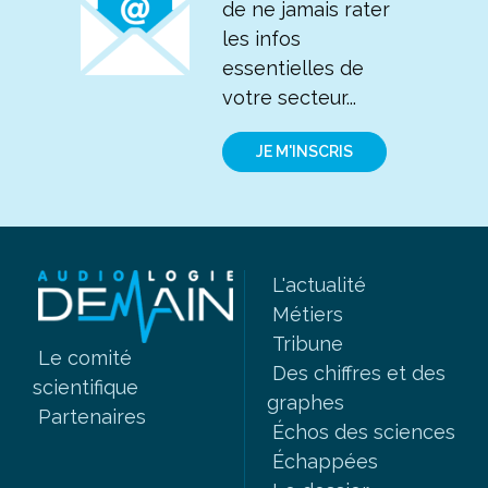
de ne jamais rater
les infos
essentielles de
votre secteur...
JE M'INSCRIS
L'actualité
Métiers
Tribune
Le comité
Des chiffres et des
scientifique
graphes
Partenaires
Échos des sciences
Échappées