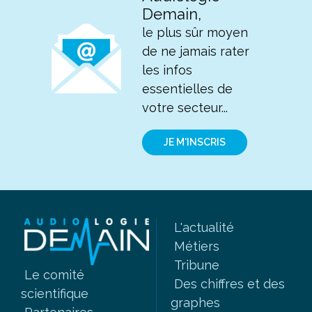
Demain,
le plus sûr moyen
de ne jamais rater
les infos
essentielles de
votre secteur...
JE M'INSCRIS
L'actualité
Métiers
Tribune
Le comité
Des chiffres et des
scientifique
graphes