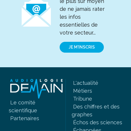
le plus sûr moyen
de ne jamais rater
les infos
essentielles de
votre secteur...
JE M'INSCRIS
L'actualité
Métiers
Tribune
Le comité
Des chiffres et des
scientifique
graphes
Partenaires
Échos des sciences
Échappées