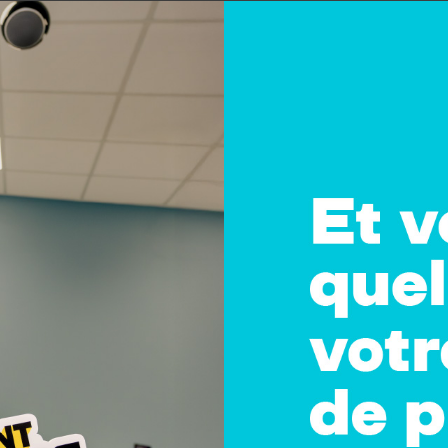
OFFRES D'
DOSSIERS
MÉTIERS
SCIENCE 
L'ACTUALITÉ
02 Septembre 2024
orce commerciale et l