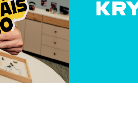
 étoffés pour une qualité
ice optimisée
Source firme