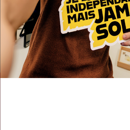
support
technique
serv
COMMUNIQUÉ