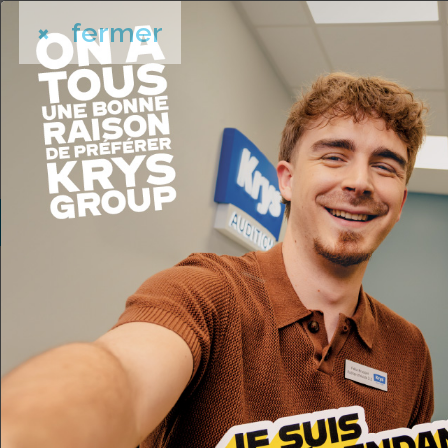
×
fermer
L'ACTUALITÉ
LE DÉBAT
Biotone : la f