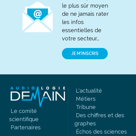
le plus sûr moyen
de ne jamais rater
les infos
essentielles de
votre secteur...
JE M'INSCRIS
L'actualité
Métiers
Tribune
Le comité
Des chiffres et des
scientifique
graphes
Partenaires
Échos des sciences