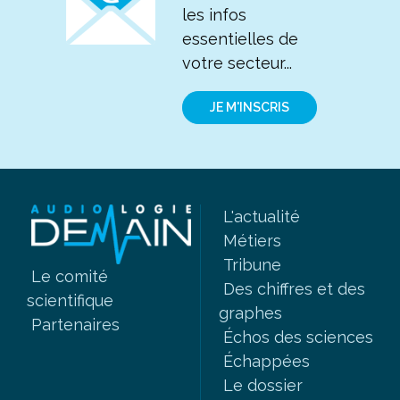
les infos
essentielles de
votre secteur...
JE M'INSCRIS
L'actualité
Métiers
Tribune
Le comité
Des chiffres et des
scientifique
graphes
Partenaires
Échos des sciences
Échappées
Le dossier