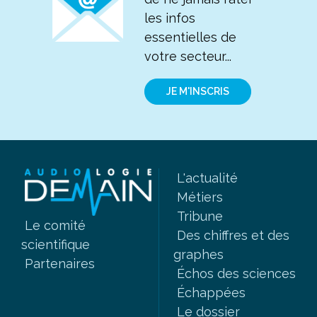
les infos
essentielles de
votre secteur...
JE M'INSCRIS
L'actualité
Métiers
Tribune
Le comité
Des chiffres et des
scientifique
graphes
Partenaires
Échos des sciences
Échappées
Le dossier