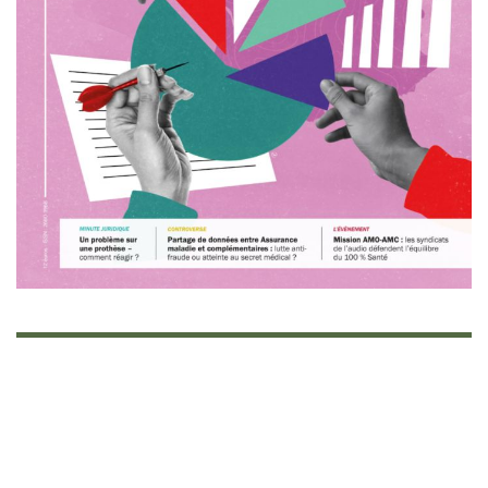
maître de stage ne peut pas obtenir de bénéfice
financier de la présence de son stagiaire (ce qui
reste à démontrer), le législateur a considéré
qu’il n’y avait donc aucune raison pour que le
stagiaire perçoive une rémunération ou une
gratification. Une vision que conteste Josselin
Masset : «
Sur le papier, c’est vrai, mais dans les
faits, c’est différent. Certes, nous ne sommes pas
autonomes pour appareiller – nous n’en avons
pas le droit – mais nous le sommes pour
certaines tâches, comme l’entretien des
appareils, la prise en charge de certaines pannes,
les prises de rendez-vous, l’accueil des patients...
Le stagiaire peut libérer du temps et contribuer à
l’optimisation du planning de l’audioprothésiste et
de son équipe.
»