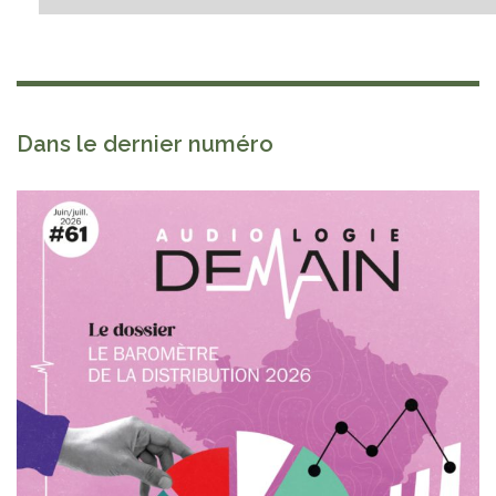
Mais pourquoi les étudiants paramédicaux ne
perçoivent-ils pas de gratification ? La loi Égalité
des chances de 2006 en avait instauré
l’obligation pour tout stage supérieur à une
Dans le dernier numéro
durée de 2 mois. Elle s'élevait à environ un tiers
du smic. Dans le secteur de l’audio, comme le
rapportait l’audioprothésiste Xavier Delerce
dans un billet de blog de 2009, cela avait
« provoqué une certaine raréfaction des offres
de stages ».
Mais en 2009, la loi HPST venait exclure les
étudiants et élèves auxiliaires médicaux de cette
disposition. La raison ? Le stage n’a pas « pour
effet d'accroître l'activité rémunérée de ces
praticiens [les maîtres de stage] ». Et puisque le