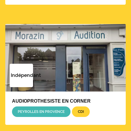
Indépendant
Estimation des frais de vie courante et de rentrée pour
AUDIOPROTHESISTE EN CORNER
un étudiant en audioprothèse (source : Fnéa/Fage
2022)
PEYROLLES EN PROVENCE
CDI
En revanche, le SDA ne s’oppose pas à une