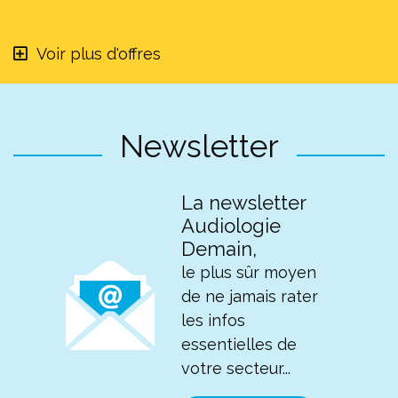
indemnisation pour les contraintes liées à
l’accomplissement du stage, ce qu’autorise
Voir plus d'offres
d’ailleurs la loi. «
C’est ce que font certains
maîtres de stage audioprothésistes
, commente
Brice Jantzem,
en remboursant le logement sur
la base des quittances de loyer, par exemple.
»
Newsletter
Pour Josselin Masset, tout le monde doit être
logé à la même enseigne : «
Il ne faut pas que le
choix du terrain de stage d’un étudiant soit
La newsletter
influencé par le montant des indemnités qu’il
Audiologie
Demain,
pourrait toucher. Et il ne faut pas que le facteur
financier empêche un étudiant de s’orienter vers
le plus sûr moyen
un maître de stage qui correspond à la spécialité
de ne jamais rater
qu’il souhaite, comme la pédiatrie. Certaines
les infos
filières ont déjà mis en place de tels systèmes
essentielles de
d’indemnités, avec des indicateurs pour chaque
votre secteur...
année... Les choses sont bien bornées.
»