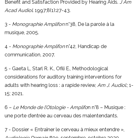
Benefit and Satisfaction Provided by Hearing Aids.
J Am
Acad Audiol
. 1997;8(1):27-43.
3 -
Monographie Amplifon
n°38, De la parole à la
musique, 2005.
4 -
Monographie Amplifon
n°42, Handicap de
communication, 2007.
5 - Gaeta L, Starl R. K., Ofili E., Methodological
considerations for auditory training interventions for
adults with hearing loss : a rapide review,
Am J. Audiol
.; 1-
15; 2021.
6 –
Le Monde de l’Otologie - Amplifo
n n°8 – Musique :
une porte d’entrée au cerveau des malentendants.
7 - Dossier « Entraîner le cerveau à mieux entendre »,
Audiologie Demain
#09, septembre-octobre 2020