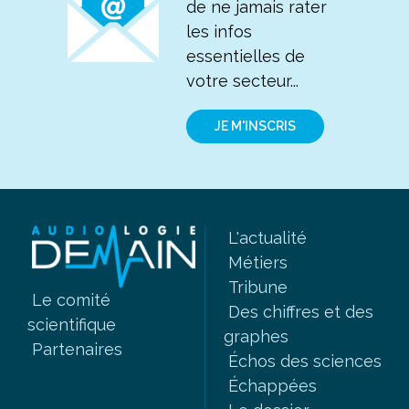
de ne jamais rater
les infos
essentielles de
votre secteur...
JE M'INSCRIS
L'actualité
Métiers
Tribune
Le comité
Des chiffres et des
scientifique
graphes
Partenaires
Échos des sciences
Échappées