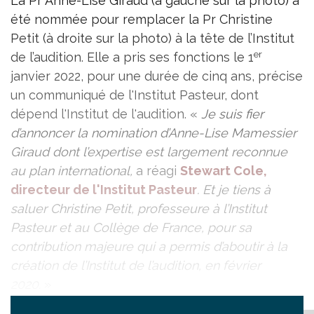
La Pr Anne-Lise Giraud (à gauche sur la photo) a
été nommée pour remplacer la Pr Christine
Petit (à droite sur la photo) à la tête de l’Institut
er
de l’audition. Elle a pris ses fonctions le 1
janvier 2022, pour une durée de cinq ans, précise
un communiqué de l'Institut Pasteur, dont
dépend l'Institut de l'audition. «
Je suis fier
d’annoncer la nomination d’Anne-Lise Mamessier
Giraud dont l’expertise est largement reconnue
au plan international,
a réagi
Stewart Cole,
directeur de l'Institut Pasteur
. Et je tiens à
saluer Christine Petit, professeure à l’Institut
Pasteur et au Collège de France, pour sa
contribution majeure qui a permis d’aboutir à la
création de l’Institut de l’audition, en février
2020.
»