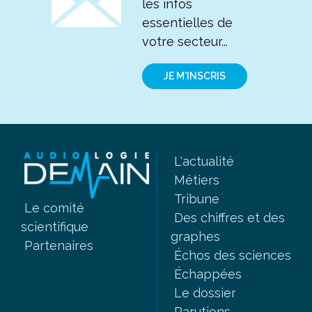
les infos
essentielles de
votre secteur...
JE M'INSCRIS
L'actualité
Métiers
Tribune
Le comité
Des chiffres et des
scientifique
graphes
Partenaires
Échos des sciences
Échappées
Le dossier
Parutions