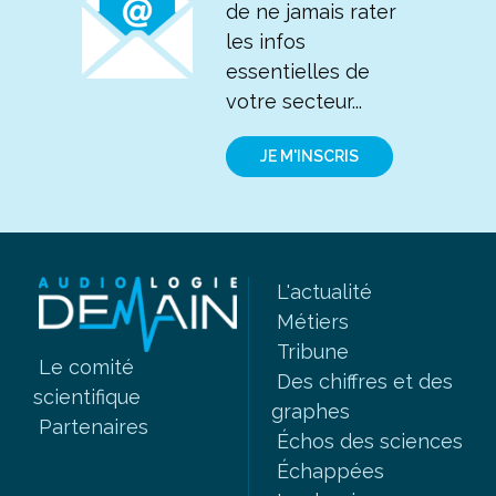
de ne jamais rater
les infos
essentielles de
votre secteur...
JE M'INSCRIS
L'actualité
Métiers
Tribune
Le comité
Des chiffres et des
scientifique
graphes
Partenaires
Échos des sciences
Échappées