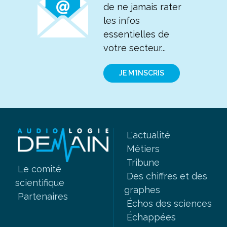
de ne jamais rater
les infos
essentielles de
votre secteur...
JE M'INSCRIS
L'actualité
Métiers
Tribune
Le comité
Des chiffres et des
scientifique
graphes
Partenaires
Échos des sciences
Échappées