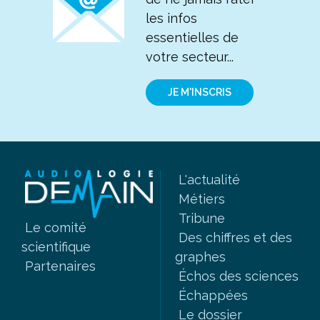
les infos
essentielles de
votre secteur...
JE M'INSCRIS
L'actualité
Métiers
Tribune
Le comité
Des chiffres et des
scientifique
graphes
Partenaires
Échos des sciences
Échappées
Le dossier