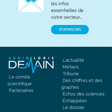
les infos
essentielles de
votre secteur...
JE M'INSCRIS
L'actualité
Métiers
Tribune
Le comité
Des chiffres et des
scientifique
graphes
Partenaires
Échos des sciences
Échappées
Le dossier