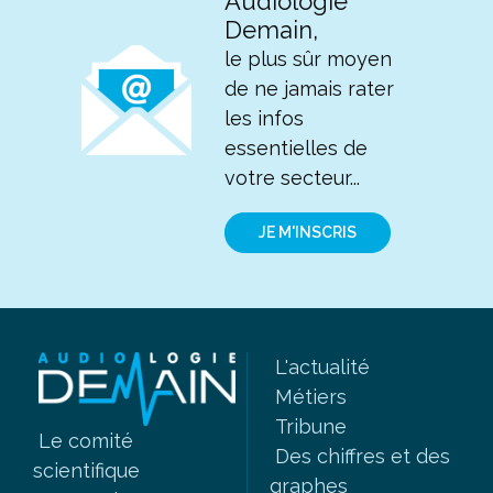
Audiologie
Demain,
le plus sûr moyen
de ne jamais rater
les infos
essentielles de
votre secteur...
JE M'INSCRIS
L'actualité
Métiers
Tribune
Le comité
Des chiffres et des
scientifique
graphes