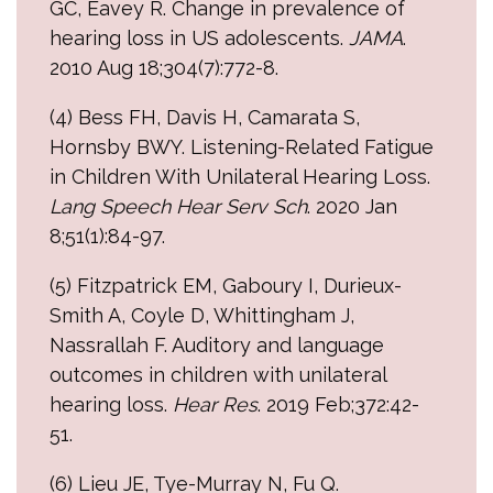
GC, Eavey R. Change in prevalence of
hearing loss in US adolescents.
JAMA
.
2010 Aug 18;304(7):772-8.
(4) Bess FH, Davis H, Camarata S,
Hornsby BWY. Listening-Related Fatigue
in Children With Unilateral Hearing Loss.
Lang Speech Hear Serv Sch
. 2020 Jan
8;51(1):84-97.
(5) Fitzpatrick EM, Gaboury I, Durieux-
Smith A, Coyle D, Whittingham J,
Nassrallah F. Auditory and language
outcomes in children with unilateral
hearing loss.
Hear Res
. 2019 Feb;372:42-
51.
(6) Lieu JE, Tye-Murray N, Fu Q.