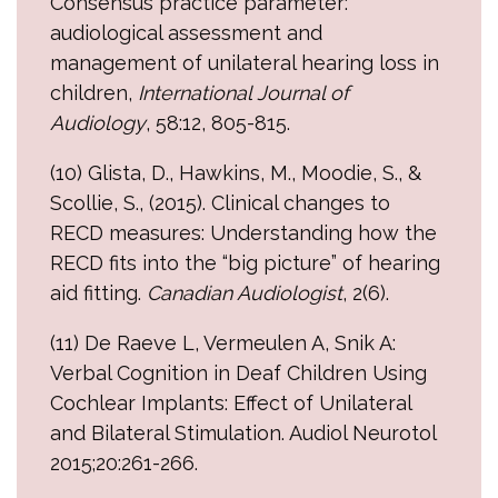
Consensus practice parameter:
audiological assessment and
management of unilateral hearing loss in
children,
International Journal of
Audiology
, 58:12, 805-815.
(10) Glista, D., Hawkins, M., Moodie, S., &
Scollie, S., (2015). Clinical changes to
RECD measures: Understanding how the
RECD fits into the “big picture” of hearing
aid fitting.
Canadian Audiologist
, 2(6).
(11) De Raeve L, Vermeulen A, Snik A:
Verbal Cognition in Deaf Children Using
Cochlear Implants: Effect of Unilateral
and Bilateral Stimulation. Audiol Neurotol
2015;20:261-266.