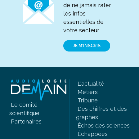
de ne jamais rater
les infos
essentielles de
votre secteur...
JE M'INSCRIS
L'actualité
Métiers
Tribune
Le comité
Des chiffres et des
scientifique
graphes
Partenaires
Échos des sciences
Échappées