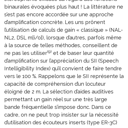
binaurales évoquées plus haut ! La littérature ne
s’est pas encore accordée sur une approche
d’amplification concrète. Les uns prônent
l’utilisation de calculs de gain « classique » (NAL-
NL2, DSL m[i/o]), lorsque d’autres, parfois même
à la source de telles méthodes, conseillent de
(9)
ne pas les utiliser
et de baser leur quantité
d’amplification sur l’appréciation du SII (Speech
Intelligibility Index) qu’il convient de faire tendre
vers le 100 %. Rappelons que le SII représente la
capacité de compréhension d’un locuteur
éloigné de 2 m. La sélection d’aides auditives
permettant un gain réel sur une très large
bande fréquentielle s’impose donc. Dans ce
cadre, on ne peut trop insister sur la nécessité
d’utilisation des écouteurs inserts (type ER-3C)