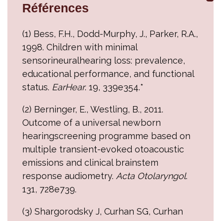
Références
(1) Bess, F.H., Dodd-Murphy, J., Parker, R.A.,
1998. Children with minimal
sensorineuralhearing loss: prevalence,
educational performance, and functional
status.
EarHear
. 19, 339e354.*
(2) Berninger, E., Westling, B., 2011.
Outcome of a universal newborn
hearingscreening programme based on
multiple transient-evoked otoacoustic
emissions and clinical brainstem
response audiometry.
Acta Otolaryngol
.
131, 728e739.
(3) Shargorodsky J, Curhan SG, Curhan