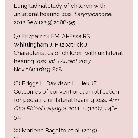
Longitudinal study of children with
unilateral hearing loss.
Laryngoscope
.
2012 Sep;122(9):2088-95.
(7) Fitzpatrick EM, Al-Essa RS,
Whittingham J, Fitzpatrick J.
Characteristics of children with unilateral
hearing loss.
Int J Audiol
. 2017
Nov;56(11):819-828.
(8) Briggs L, Davidson L, Lieu JE.
Outcomes of conventional amplification
for pediatric unilateral hearing loss.
Ann
Otol Rhinol Laryngol
. 2011 Jul;120(7):448-
54.
(9) Marlene Bagatto et al. (2019)