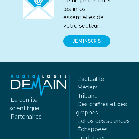
de ne jamais rater
les infos
essentielles de
votre secteur...
JE M'INSCRIS
L'actualité
Métiers
Tribune
Le comité
Des chiffres et des
scientifique
graphes
Partenaires
Échos des sciences
Échappées
Le dossier