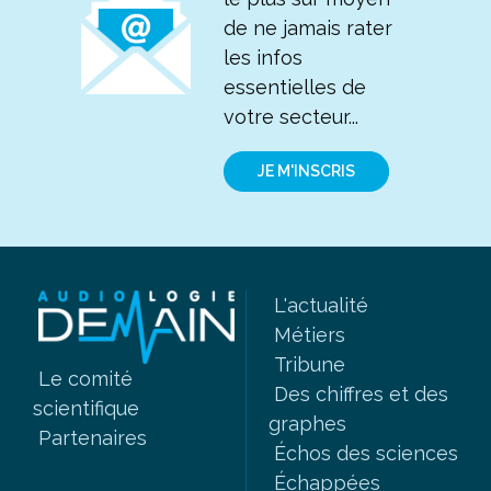
de ne jamais rater
les infos
essentielles de
votre secteur...
JE M'INSCRIS
L'actualité
Métiers
Tribune
Le comité
Des chiffres et des
scientifique
graphes
Partenaires
Échos des sciences
Échappées