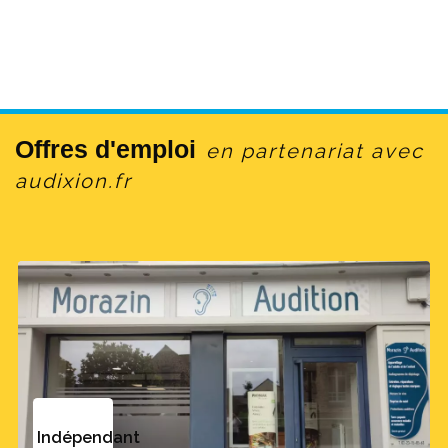
Le Synam appelle à un nouveau
protocole d'accord sur le
Offres d'emploi
modèle de celui du 100 %
en partenariat avec
Santé, [garantissant] un haut
audixion.fr
niveau de solvabilisation des
dispositifs médicaux prescrits
pour en permettre
l’accessibilité à toutes et tous.
Lucie Redonnet, du Synam.
Indépendant