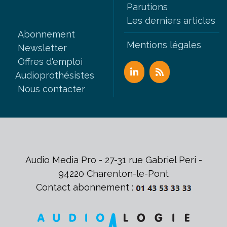
Selon eux, cette évolution doit s’accompagner
Parutions
d’une sécurisation accrue des données. Un point
Les derniers articles
non négligeable, alors qu’une cyberattaque a
Abonnement
récemment touché l’opérateur Almerys,
Mentions légales
Newsletter
prestataire de plusieurs mutuelles comme Alan
Offres d'emploi
ou AG2R, exposant les données personnelles de
Audioprothésistes
15 millions d'assurés. Le SDA et le Synea
Nous contacter
appellent également à une meilleure lisibilité
des garanties pour les patients. «
Aujourd’hui, ils
ne connaissent pas toujours clairement leurs
niveaux de remboursement, notamment pour les
appareils de classe II,
expliquent Benoît Roy et
Audio Media Pro - 27-31 rue Gabriel Peri -
Fabien Auberger.
L’enjeu est celui d’un meilleur
94220 Charenton-le-Pont
accès à leurs droits, afin qu’ils puissent avoir le
Contact abonnement :
libre choix entre la classe I et la classe II.
»