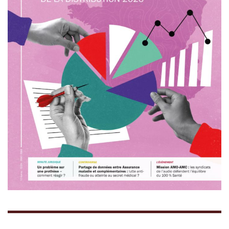
doit être examinée secteur par secteur afin
d’éviter des effets indirects non anticipés. Pour
les trois syndicats, le 100 % Santé en audiologie
constitue à la fois une réussite et un équilibre,
construit grâce aux efforts de l’ensemble de la
filière, qu’il convient désormais de préserver. «
Le remettre en question, même partiellement,
reviendrait à déstabiliser un dispositif dont,
rappelons-le, l’ambition est de réduire le
renoncement aux soins,
relèvent
Benoît Roy,
président du Synea, et Fabien Auberger, vice-
président du syndica
t
.
Toute modification
impose de rediscuter l’ensemble collectivement
et devrait être précédée d'études d'impact pour
évaluer ses conséquences sur l'accès aux soins,
l'observance et l'équilibre économique du
secteur
. »