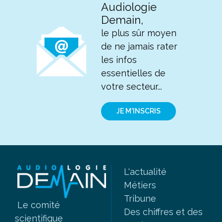
Audiologie
Demain,
le plus sûr moyen
de ne jamais rater
les infos
essentielles de
votre secteur...
JE M'INSCRIS
L'actualité
Métiers
Tribune
Le comité
Des chiffres et des
scientifique