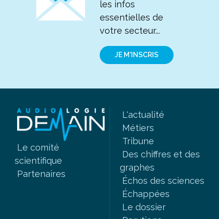
les infos
essentielles de
votre secteur...
JE M'INSCRIS
L'actualité
Métiers
Tribune
Le comité
Des chiffres et des
scientifique
graphes
Partenaires
Échos des sciences
Échappées
Le dossier