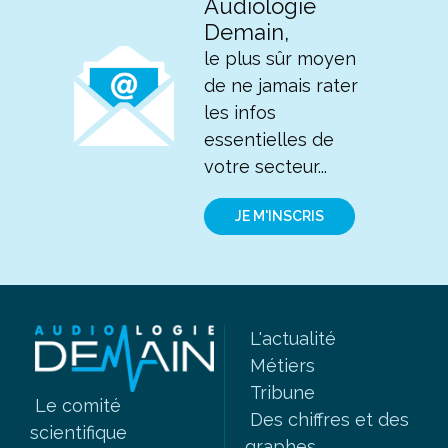
Audiologie
Demain,
le plus sûr moyen
de ne jamais rater
les infos
essentielles de
votre secteur...
JE M'INSCRIS
L'actualité
Métiers
Tribune
Le comité
Des chiffres et des
scientifique
graphes