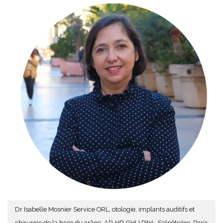
Dr Isabelle Mosnier Service ORL, otologie, implants auditifs et
chirurgie de la base du crâne, AP-HP, GHU Pitié- Salpêtrière, Paris