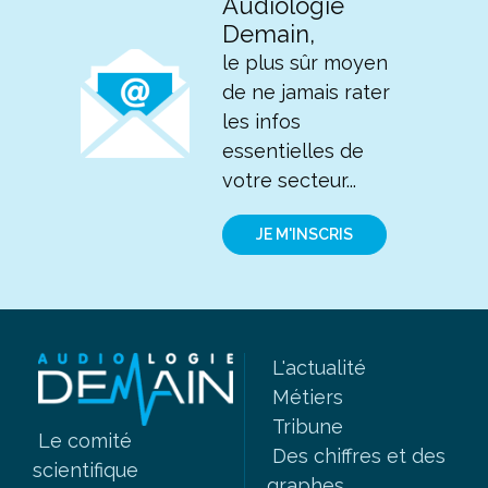
Audiologie
Demain,
le plus sûr moyen
de ne jamais rater
les infos
essentielles de
votre secteur...
JE M'INSCRIS
L'actualité
Métiers
Tribune
Le comité
Des chiffres et des
scientifique
graphes