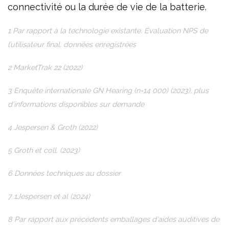
connectivité ou la durée de vie de la batterie.
1 Par rapport à la technologie existante. Évaluation NPS de
l’utilisateur final, données enregistrées
2 MarketTrak 22 (2022)
3 Enquête internationale GN Hearing (n=14 000) (2023), plus
d’informations disponibles sur demande
4 Jespersen & Groth (2022)
5 Groth et coll. (2023)
6 Données techniques au dossier
7 1Jespersen et al (2024)
8 Par rapport aux précédents emballages d'aides auditives de