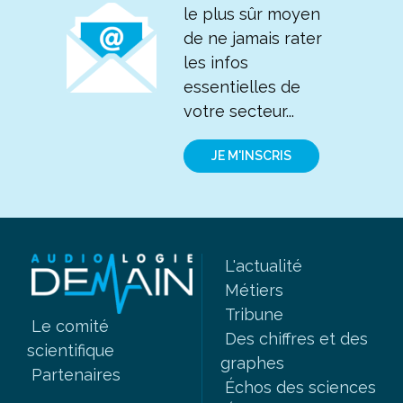
le plus sûr moyen
de ne jamais rater
les infos
essentielles de
votre secteur...
JE M'INSCRIS
L'actualité
Métiers
Tribune
Le comité
Des chiffres et des
scientifique
graphes
Partenaires
Échos des sciences