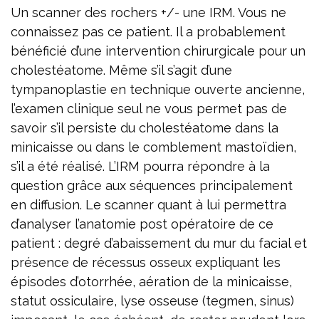
Un scanner des rochers +/- une IRM. Vous ne
connaissez pas ce patient. Il a probablement
bénéficié d’une intervention chirurgicale pour un
cholestéatome. Même s’il s’agit d’une
tympanoplastie en technique ouverte ancienne,
l’examen clinique seul ne vous permet pas de
savoir s’il persiste du cholestéatome dans la
minicaisse ou dans le comblement mastoïdien,
s’il a été réalisé. L’IRM pourra répondre à la
question grâce aux séquences principalement
en diffusion. Le scanner quant à lui permettra
d’analyser l’anatomie post opératoire de ce
patient : degré d’abaissement du mur du facial et
présence de récessus osseux expliquant les
épisodes d’otorrhée, aération de la minicaisse,
statut ossiculaire, lyse osseuse (tegmen, sinus)