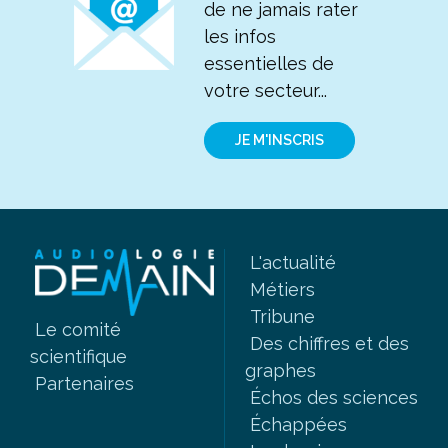
de ne jamais rater
les infos
essentielles de
votre secteur...
JE M'INSCRIS
L'actualité
Métiers
Tribune
Le comité
Des chiffres et des
scientifique
graphes
Partenaires
Échos des sciences
Échappées