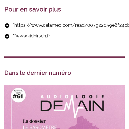
Pour en savoir plus
*
https://www.calameo.com/read/007922059e8f24c
**
www.kidhirsch.fr
Dans le dernier numéro