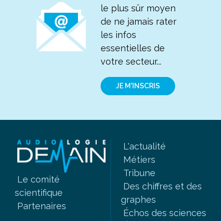
le plus sûr moyen
de ne jamais rater
les infos
essentielles de
votre secteur...
JE M'INSCRIS
L'actualité
Métiers
Tribune
Le comité
Des chiffres et des
scientifique
graphes
Partenaires
Échos des sciences