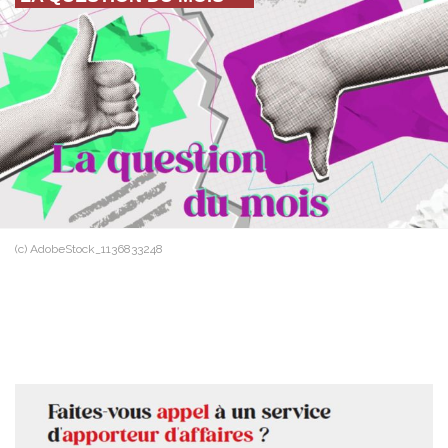
(c) AdobeStock_1136833248