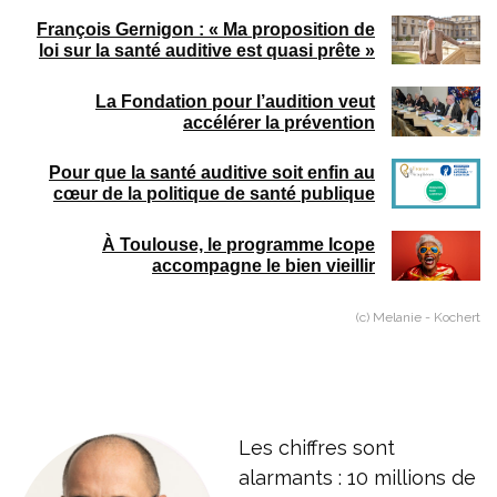
François Gernigon : « Ma proposition de
loi sur la santé auditive est quasi prête »
La Fondation pour l’audition veut
accélérer la prévention
Pour que la santé auditive soit enfin au
cœur de la politique de santé publique
À Toulouse, le programme Icope
accompagne le bien vieillir
(c) Melanie - Kochert
Les chiffres sont
alarmants : 10 millions de