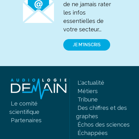
de ne jamais rater
les infos
essentielles de
votre secteur...
JE M'INSCRIS
L'actualité
Métiers
Tribune
Le comité
Des chiffres et des
scientifique
graphes
Partenaires
Échos des sciences
Échappées