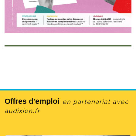
Les pouvoirs publics ont grandement investi
dans la santé auditive avec la réforme du
100 % Santé, avec le succès que l’on connait.
Est-il réaliste d’imaginer aller plus loin, à
l’heure où le mot d’ordre est plutôt à
l’économie ? Est-ce que le temps politique est
compatible avec une stratégie sanitaire
tournée vers la prévention ?
C’est toujours compliqué de s’inscrire dans le
temps long quand on discute de budgets ou de
déficits annuels. Il s’agit souvent de
Offres d'emploi
en partenariat avec
raisonnements à court terme quand on évoque
audixion.fr
le financement de politiques publiques. Il y a
sans doute des choix compliqués à faire mais
l’inaction est couteuse. Il est nécessaire d’aller