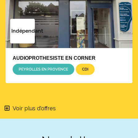
prévention, quitte à rédiger des propositions de
loi successives. Trop de personnes
malentendantes restent, comme moi, de
longues années dans le déni, faute d’une
Indépendant
meilleure sensibilisation et d’un repérage
précoce.
Cela doit commencer dès le plus jeune âge. Des
AUDIOPROTHESISTE EN CORNER
cas de déficience auditive chez les enfants
PEYROLLES EN PROVENCE
CDI
pourraient être évités avec des mesures de
prévention aux expositions sonores
dangereuses et de réduction de l’exposition à
des niveaux élevés de bruit. Je souhaite ainsi
proposer d’instaurer une journée de
Voir plus d'offres
sensibilisation annuelle à l'école, au collège et
au lycée, afin de préserver la santé auditive des
Français à long terme.