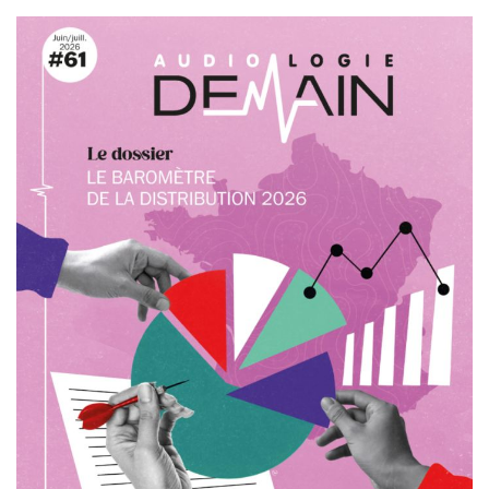
en France et le phénomène risque de s’amplifier
avec le vieillissement de la population et
l’exposition au bruit.
Nous sommes aussi sensibles aux
problématiques que nous soumettent les
associations de patients et les professionnels
de santé. Tout ce monde-là a besoin d’être
écouté. Je dois dire que j’ai été grandement
surpris de l’implication des forces en présence
dans le secteur de l’audition. Sans elles, sans
leur soutien, notamment celui de la Fondation
pour l’audition ou de la Journée nationale de
l’audition, je pense que le sujet n’aurait sans
doute pas pris autant d’importance à
l’Assemblée nationale. Et, cela a participé de ma
prise de conscience.