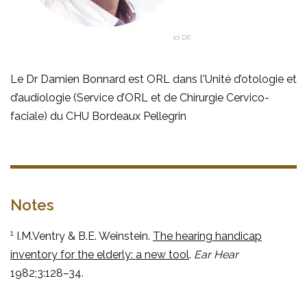
(c) DR
Le Dr Damien Bonnard est ORL dans l'Unité d’otologie et
d’audiologie (Service d’ORL et de Chirurgie Cervico-
faciale) du CHU Bordeaux Pellegrin
Notes
1
I.M.Ventry & B.E. Weinstein.
The hearing handicap
inventory for the elderly: a new tool
.
Ear Hear
1982;3:128–34.