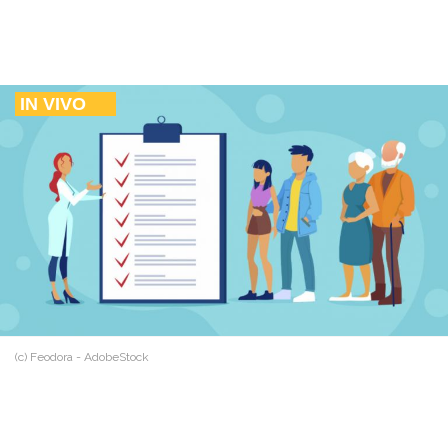
IN VIVO
(c) Feodora - AdobeStock