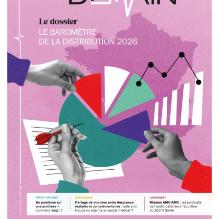
audiométriques chez les patients souffrant
d’instabilité ou de vertiges. Pour parvenir à cette
conclusion, les scientifiques ont analysé les
corrélations entre la perte auditive et la
fonction vestibulaire dans une large cohorte de
1 115 patients (dont 64,5 % de femmes)
consultant pour des instabilités ou des vertiges.
Dans cette cohorte, près de la moitié (49,3 %)
des sujets présentaient des pathologies
vestibulaires périphériques, 41,1 % des
pathologies centrales et 10 % des problèmes
métaboliques ou musculaires. Lors d’une phase
initiale, une classification des données
(« clustering ») a permis de définir six profils
audiométriques. Le premier regroupait des
sujets normo-entendants, les deux suivants
rassemblaient des personnes présentant des