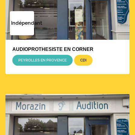
habituellement les audioprothésistes ou les ORL.
»
Indépendant
À lire aussi |
â–¶
Près de la moitié des enfants
sourds profonds atteints de troubles
vestibulaires
AUDIOPROTHESISTE EN CORNER
PEYROLLES EN PROVENCE
CDI
L'audiométrie pour affiner les
diagnostics
À l’analyse statistique sur les audiométries a
succédé la collecte des données vestibulaires.
Les tests ont reposé sur l’observation du
nystagmus, un mouvement réflexe des yeux
servant à la stabilisation du regard lors des