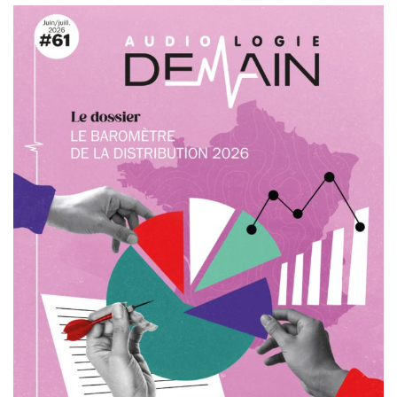
de ses données. Quels enseignements en
tirez-vous ?
C’est un parcours qui a commencé par l’analyse
big data des données audiologiques de plusieurs
dizaines de milliers de patients. Notre objectif
est de mieux comprendre les liens entre nos
pratiques dans nos centres et les résultats
obtenus par les patients, en termes
d’amélioration de leur compréhension, afin
d’optimiser notre approche audioprothétique.
Une première étude publiée en 2025 a permis
de mettre en évidence les principaux facteurs
prédictifs de l’efficacité du résultat prothétique,
notamment le choix de l’équipement,
l’observance du port et la qualité du stéréo-
équilibrage. Ces travaux ont constitué un socle