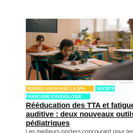
(c) Yuliia - AdobeSto
RENDEZ-VOUS AVEC LA SFA
SOCIÉTÉ
FRANÇAISE D'AUDIOLOGIE
Rééducation des TTA et fatigu
auditive : deux nouveaux outil
pédiatriques
Les meilleurs posters concourant pour le