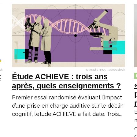
ck
(c) master1305 - adobestock
t
Étude ACHIEVE : trois ans
après, quels enseignements ?
Premier essai randomisé évaluant l’impact
d’une prise en charge auditive sur le déclin
E
cognitif, l’étude ACHIEVE a fait date. Trois...
m
c
s