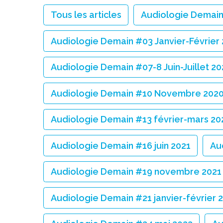
Tous les articles
Audiologie Demai
Audiologie Demain #03 Janvier-Février
Audiologie Demain #07-8 Juin-Juillet 20
Audiologie Demain #10 Novembre 202
Audiologie Demain #13 février-mars 20
Audiologie Demain #16 juin 2021
Au
Audiologie Demain #19 novembre 2021
Audiologie Demain #21 janvier-février 