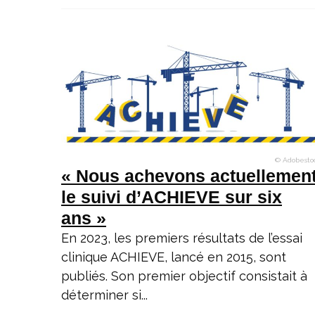
© Adobesto
« Nous achevons actuellemen
le suivi d’ACHIEVE sur six
ans »
En 2023, les premiers résultats de l’essai
clinique ACHIEVE, lancé en 2015, sont
publiés. Son premier objectif consistait à
déterminer si...