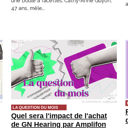
une boule à facettes. Cathy-Anne Guyon,
a
47 ans, mêle...
ck
(c) AdobeStock_1136833248
LA QUESTION DU MOIS
Quel sera l'impact de l'achat
de GN Hearing par Amplifon