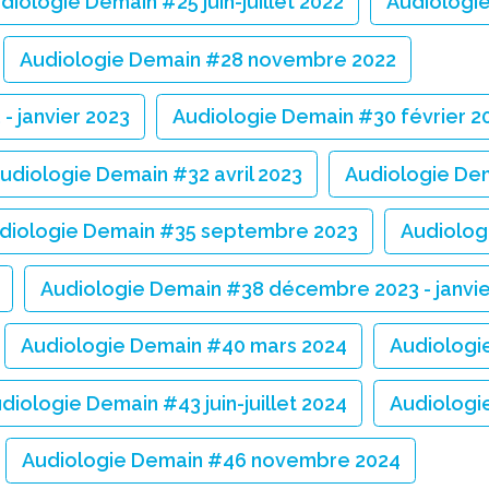
diologie Demain #25 juin-juillet 2022
Audiologi
Audiologie Demain #28 novembre 2022
 janvier 2023
Audiologie Demain #30 février 2
udiologie Demain #32 avril 2023
Audiologie De
diologie Demain #35 septembre 2023
Audiolog
Audiologie Demain #38 décembre 2023 - janvie
Audiologie Demain #40 mars 2024
Audiologie
diologie Demain #43 juin-juillet 2024
Audiologi
Audiologie Demain #46 novembre 2024