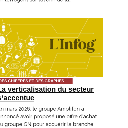
DES CHIFFRES ET DES GRAPHES
La verticalisation du secteur
s’accentue
n mars 2026, le groupe Amplifon a
nnoncé avoir proposé une offre d'achat
au groupe GN pour acquérir la branche