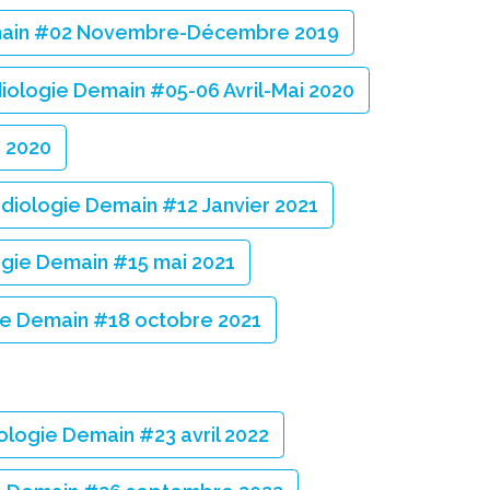
main #02 Novembre-Décembre 2019
iologie Demain #05-06 Avril-Mai 2020
 2020
diologie Demain #12 Janvier 2021
gie Demain #15 mai 2021
ie Demain #18 octobre 2021
ologie Demain #23 avril 2022