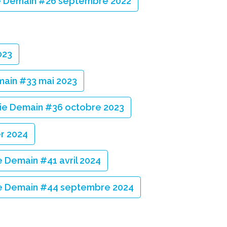
e Demain #26 septembre 2022
023
main #33 mai 2023
ie Demain #36 octobre 2023
r 2024
 Demain #41 avril 2024
e Demain #44 septembre 2024