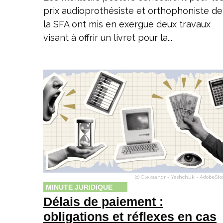
prix audioprothésiste et orthophoniste de
la SFA ont mis en exergue deux travaux
visant à offrir un livret pour la...
(c) Oleksandr - Yashchuk - AdobeSto
MINUTE JURIDIQUE
Délais de paiement :
obligations et réflexes en cas