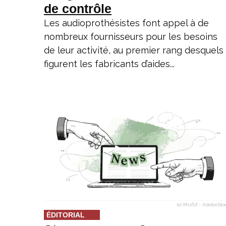
de contrôle
Les audioprothésistes font appel à de
nombreux fournisseurs pour les besoins
de leur activité, au premier rang desquels
figurent les fabricants d’aides...
(c) Muflif - AdobeSto
ÉDITORIAL