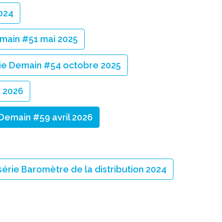
024
main #51 mai 2025
ie Demain #54 octobre 2025
 2026
Demain #59 avril 2026
rie Baromètre de la distribution 2024