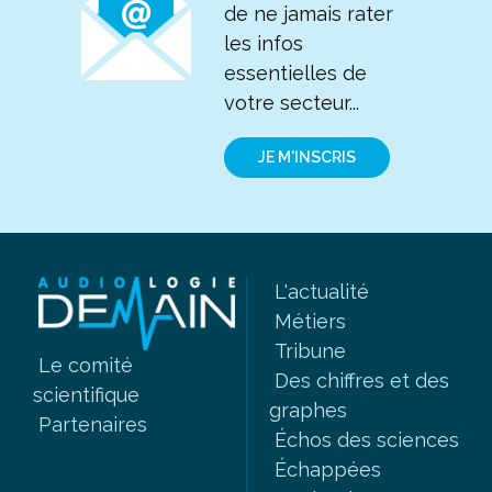
de ne jamais rater
les infos
essentielles de
votre secteur...
JE M'INSCRIS
L'actualité
Métiers
Tribune
Le comité
Des chiffres et des
scientifique
graphes
Partenaires
Échos des sciences
Échappées