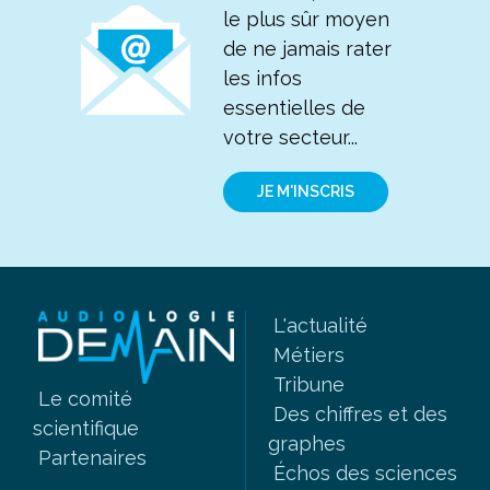
le plus sûr moyen
de ne jamais rater
les infos
essentielles de
votre secteur...
JE M'INSCRIS
L'actualité
Métiers
Tribune
Le comité
Des chiffres et des
scientifique
graphes
Partenaires
Échos des sciences