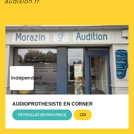
audixion.fr
Indépendant
AUDIOPROTHESISTE EN CORNER
(c) Institut - Pasteur
PEYROLLES EN PROVENCE
CDI
Bio express