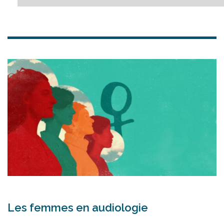
En 1991, son équipe est la première en France à
identifier un gène à l’origine d’une maladie
héréditaire humaine, le syndrome de Kallmann,
qui comporte une atteinte de l’olfaction. Son
attrait pour la neuroscience sensorielle la
pousse à s’intéresser à l’audition. À cette époque,
«
on ignorait tout des mécanismes moléculaires
qui sous-tendent son développement et son
fonctionnement
», rapporte-t-elle. «
Un vide
abyssal dans la connaissance de la biologie de
l’audition
», selon ses termes, dans lequel elle
s’engouffre. Le petit nombre des cellules que la
cochlée comporte ne permettait pas d’accéder
à ces données moléculaires par les approches
classiques en biochimie et biologie. Un obstacle
Les femmes en audiologie
qui n’arrête pas la génétique.