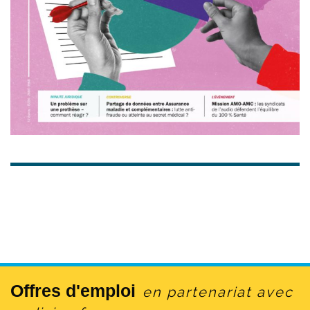
leur place
, explique-t-elle.
Il n’en demeure pas
moins qu’il faut rester vigilant ; beaucoup se joue
dans les premières années de recherche, à un
moment où la répartition des tâches
domestiques entre hommes et femmes n’est pas
encore totalement équitable.
»
Aujourd'hui, au sein de l’Institut de l’audition
qu’elle a contribué à fonder et dirigé, Christine
Petit construit le futur de la médecine
audiologique, pour la faire passer de l’ère
compensatrice à l’ère réparatrice. Elle déverse
son énergie dans ce volet thérapeutique avec
l'ensemble des connaissances qu’elle a
accumulées tout en veillant à l’évolution de la
place des femmes dans l’espace scientifique.
Offres d'emploi
en partenariat avec