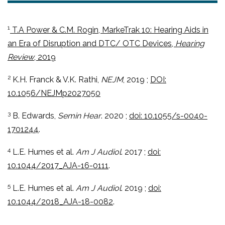
1
T.A Power & C.M. Rogin, MarkeTrak 10: Hearing Aids in
an Era of Disruption and DTC/ OTC Devices,
Hearing
Review
, 2019
2
K.H. Franck & V.K. Rathi,
NEJM
, 2019 ;
DOI:
10.1056/NEJMp2027050
3
B. Edwards,
Semin Hear
. 2020 ;
doi: 10.1055/s-0040-
1701244
.
4
L.E. Humes et al.
Am J Audiol
. 2017 ;
doi:
10.1044/2017_AJA-16-0111
.
5
L.E. Humes et al.
Am J Audiol
. 2019 ;
doi:
10.1044/2018_AJA-18-0082
.