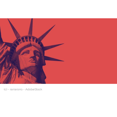
(c) - rarrarorro - AdobeStock