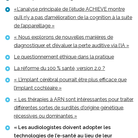
qui marche pour nous en Afrique du Sud ne
«L'analyse principale de l'étude ACHIEVE montre
fonctionnera pas pour la France. Il existe des
qu’il n’y a pas d’amélioration de la cognition à la suite
blocs de construction communs, mais la façon
de l’appareillage »
dont on les articule est propre à chaque pays.
« Nous explorons de nouvelles manières de
Quel devrait être le comportement des
diagnostiquer et d’évaluer la perte auditive via l’IA »
audiologistes/ audioprothésistes face aux
Le questionnement éthique dans la pratique
technologies de l’e-santé ?
La réforme du 100 % santé, version 2.0 ?
Je suis un audiologiste donc je soutiens
« L’implant cérébral pourrait être plus efficace que
totalement la pratique de ce métier. Les
l’implant cochléaire »
audiologistes ont un rôle important à jouer.
L'arrivée des OTC comme les AirPods d’Apple va
« Les thérapies à ARN sont intéressantes pour traiter
contribuer à sensibiliser les gens, bien plus que
différentes sortes de surdités d'origine génétique,
ce que nous pourrions faire. Et nombreux sont
récessives ou dominantes »
ceux qui iront un jour consulter. Les
« Les audiologistes doivent adopter les
audiologistes doivent adopter ces technologies
technologies de l’e-santé au lieu de leur