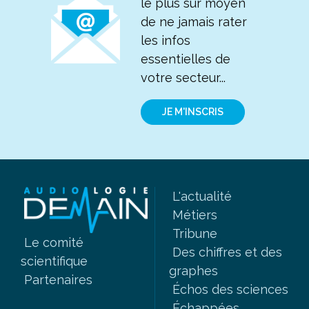
le plus sûr moyen
de ne jamais rater
les infos
essentielles de
votre secteur...
JE M'INSCRIS
L'actualité
Métiers
Tribune
Le comité
Des chiffres et des
scientifique
graphes
Partenaires
Échos des sciences
Échappées