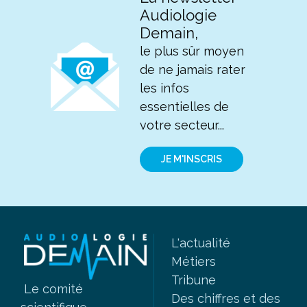
Audiologie
Demain,
le plus sûr moyen
de ne jamais rater
les infos
essentielles de
votre secteur...
JE M'INSCRIS
L'actualité
Métiers
Tribune
Le comité
Des chiffres et des