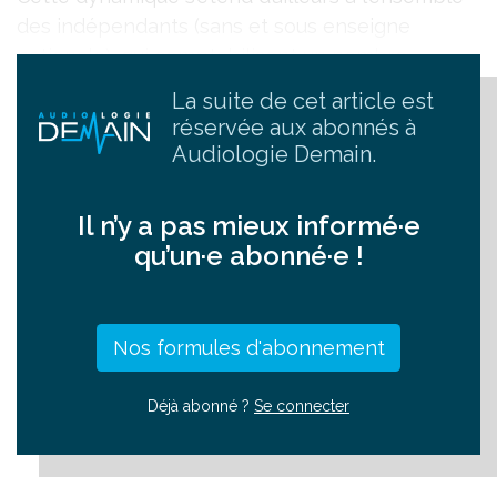
des indépendants (sans et sous enseigne
nationale), qui comptabilisent un nombre
important de créations (1 009), en partie modéré
La suite de cet article est
par de nombreux rachats par les modèles
réservée aux abonnés à
succursaliste et intégré – 295 au total (205 pour
Audiologie Demain.
les indépendants sans enseigne nationale et 90
pour les indépendants sous enseigne nationale)
Il n’y a pas mieux informé·e
entre 2019 et 2023 (lire
Un secteur dynamique
qu’un·e abonné·e !
malgré une apparente stabilité
).
Nos formules d'abonnement
Déjà abonné ?
Se connecter