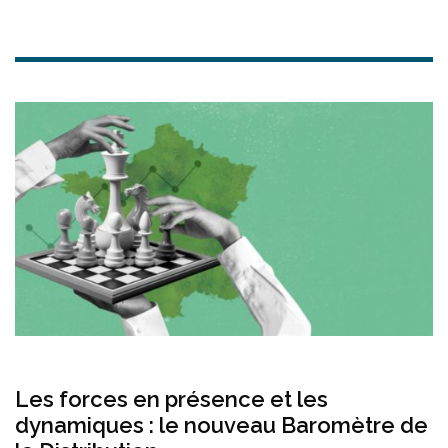
(c) AD
Autre témoin de la capacité de ce modèle à
créer des centres : le taux de création nette de
centres* est le plus élevé en 2023. Cet indice
détermine l’importance d’un modèle dans la
création de centres sans prendre en compte les
acquisitions ou ventes. À l’inverse, le taux de
création nette de centre du modèle intégré est
de 0.
La plupart des ouvertures de centres se
concentrent sur quelques intercommunalités
autour des grandes villes : Strasbourg, Lille,
Paris, Marseille-Aix, Montpellier et Toulouse.
Les forces en présence et les
dynamiques : le nouveau Baromètre de