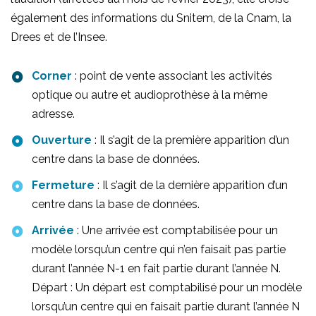
également des informations du Snitem, de la Cnam, la
(c) AD
Drees et de l’Insee.
Corner
: point de vente associant les activités
L’avis de Brice Jantzem,
optique ou autre et audioprothèse à la même
président du SDA
adresse.
Ouverture
: Il s’agit de la première apparition d’un
Malgré les reventes d’établissements, la
centre dans la base de données.
répartition des forces en trois parts
Fermeture
: Il s’agit de la dernière apparition d’un
proches mais inégales est stable avec
centre dans la base de données.
38 % d’indépendants, 35 % de chaines
succursalistes ou intégrées, et 27 %
Arrivée
: Une arrivée est comptabilisée pour un
d’audio-optique.
modèle lorsqu’un centre qui n’en faisait pas partie
durant l’année N-1 en fait partie durant l’année N.
Sachant qu’il y a en outre essentiellement
Départ : Un départ est comptabilisé pour un modèle
des indépendants parmi cette dernière
lorsqu’un centre qui en faisait partie durant l’année N