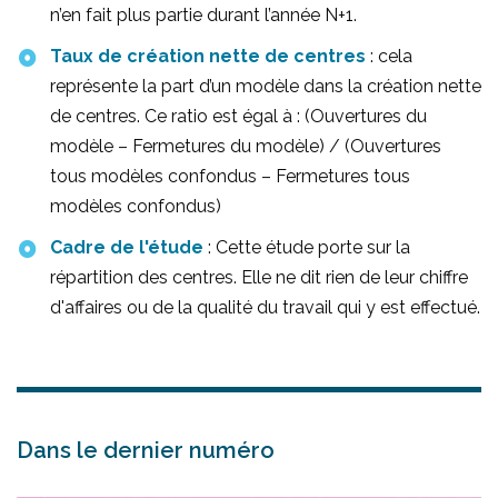
catégorie, l’exercice indépendant reste
n’en fait plus partie durant l’année N+1.
majoritaire et montre le dynamisme et
Taux de création nette de centres
: cela
l’optimisme des diplômés.
représente la part d’un modèle dans la création nette
La diversité des approches
de centres. Ce ratio est égal à : (Ouvertures du
professionnelle est également bénéfique
modèle – Fermetures du modèle) / (Ouvertures
au public par un choix plus large de
tous modèles confondus – Fermetures tous
pratiques.
modèles confondus)
Cadre de l'étude
: Cette étude porte sur la
répartition des centres. Elle ne dit rien de leur chiffre
d'affaires ou de la qualité du travail qui y est effectué.
Réagissez
Dans le dernier numéro