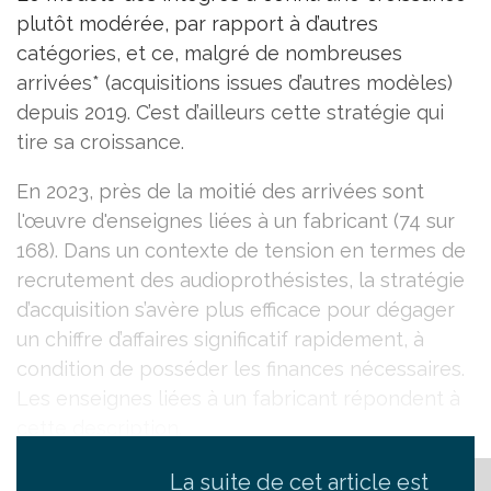
plutôt modérée, par rapport à d’autres
catégories, et ce, malgré de nombreuses
arrivées* (acquisitions issues d’autres modèles)
depuis 2019. C’est d’ailleurs cette stratégie qui
tire sa croissance.
En 2023, près de la moitié des arrivées sont
l'œuvre d'enseignes liées à un fabricant (74 sur
168). Dans un contexte de tension en termes de
recrutement des audioprothésistes, la stratégie
d’acquisition s’avère plus efficace pour dégager
un chiffre d’affaires significatif rapidement, à
condition de posséder les finances nécessaires.
Les enseignes liées à un fabricant répondent à
cette description.
La suite de cet article est