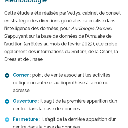
Méthodologie
Cette étude a été réalisée par Veltys, cabinet de conseil
L’avis de Brice Jantzem,
en stratégie des directions générales, spécialisé dans
président du SDA
l’intelligence des données, pour
Audiologie Demain
.
S’appuyant sur la base de données de l’Annuaire de
Le secteur de l’aide auditive n’échappe
l’audition (arrêtées au mois de février 2023), elle croise
pas aux mécanismes d’externalisation des
également des informations du Snitem, de la Cnam, la
risques d’autres secteurs : les
Drees et de l’Insee.
multinationales préfèrent racheter que
créer. Ainsi de nombreuses entreprises
Corner
: point de vente associant les activités
se lancent dans la distribution avant
optique ou autre et audioprothèse à la même
d’être rachetées par des groupes si elles
adresse.
deviennent prospères et pérennes, les
Ouverture
: Il s’agit de la première apparition d’un
autres disparaissant.
centre dans la base de données.
Fermeture
: Il s’agit de la dernière apparition d’un
centre dans la base de données.