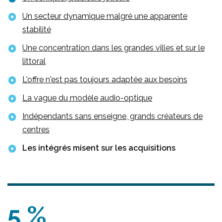
Un secteur dynamique malgré une apparente
Le modèle intégré est dominé par l’enseigne
stabilité
Audika, qui représente près d’un point de vente
sur deux. Une part qui a légèrement régressé
Une concentration dans les grandes villes et sur le
depuis 2019, où elle était de 54,6 %, au profit des
littoral
trois autres enseignes de ce modèle.
L'offre n'est pas toujours adaptée aux besoins
La vague du modèle audio-optique
Indépendants sans enseigne, grands créateurs de
centres
Les intégrés misent sur les acquisitions
5 %