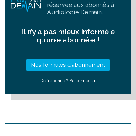
réservée aux abonnés à
Audiologie Demain.
Il n’y a pas mieux informé·e
qu’un·e abonné·e !
Nos formules d'abonnement
(c) AD
Déjà abonné ?
Se connecter
Ces acquisitions ciblent principalement les
indépendants : entre 2019 et 2023, sur 226, 203
concernent des indépendants sans ou sous
enseigne, soit 90 %.
Le nombre de créations est en revanche très