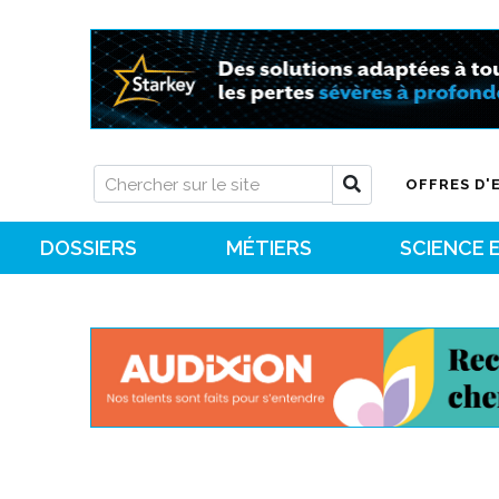
OFFRES D'
DOSSIERS
MÉTIERS
SCIENCE 