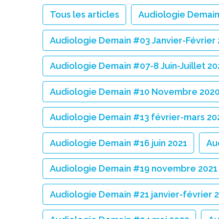
Tous les articles
Audiologie Demai
Audiologie Demain #03 Janvier-Février
Audiologie Demain #07-8 Juin-Juillet 20
Audiologie Demain #10 Novembre 202
Audiologie Demain #13 février-mars 20
Audiologie Demain #16 juin 2021
Au
Audiologie Demain #19 novembre 2021
Audiologie Demain #21 janvier-février 