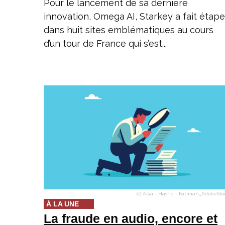
Pour le lancement de sa dernière
innovation, Omega AI, Starkey a fait étape
dans huit sites emblématiques au cours
d’un tour de France qui s’est...
(c) Alya - Hasna - Fatimah_AdobeSto
À LA UNE
La fraude en audio, encore et