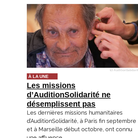
(c) AuditionSolidari
À LA UNE
Les missions
d’AuditionSolidarité ne
désemplissent pas
Les dernières missions humanitaires
d’AuditionSolidarité, à Paris fin septembre
et à Marseille début octobre, ont connu
une affluence...