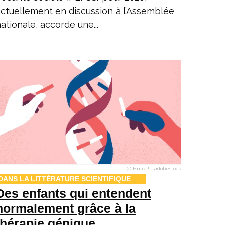
ctuellement en discussion à l’Assemblée
ationale, accorde une...
(c) Hurca! - adobestock
DANS LA LITTÉRATURE SCIENTIFIQUE
Des enfants qui entendent
normalement grâce à la
thérapie génique