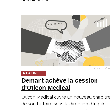
(c) - AdobeSto
À LA UNE
Demant achève la cession
d’Oticon Medical
Oticon Medical ouvre un nouveau chapitr
de son histoire sous la direction d’Impilo.