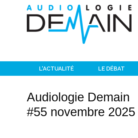
L'ACTUALITÉ
LE DÉBAT
Audiologie Demain
#55 novembre 2025