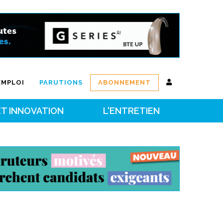
EMPLOI
PARUTIONS
ABONNEMENT
ET INNOVATION
L'ENTRETIEN