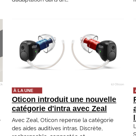
ck
(c) Oticon
À LA UNE
Oticon introduit une nouvelle
catégorie d'intra avec Zeal
e
Avec Zeal, Oticon repense la catégorie
L
des aides auditives intras. Discrète,
S