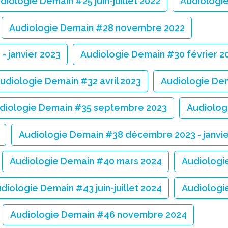
diologie Demain #25 juin-juillet 2022
Audiologi
Audiologie Demain #28 novembre 2022
 janvier 2023
Audiologie Demain #30 février 2
udiologie Demain #32 avril 2023
Audiologie De
diologie Demain #35 septembre 2023
Audiolog
Audiologie Demain #38 décembre 2023 - janvie
Audiologie Demain #40 mars 2024
Audiologie
diologie Demain #43 juin-juillet 2024
Audiologi
Audiologie Demain #46 novembre 2024