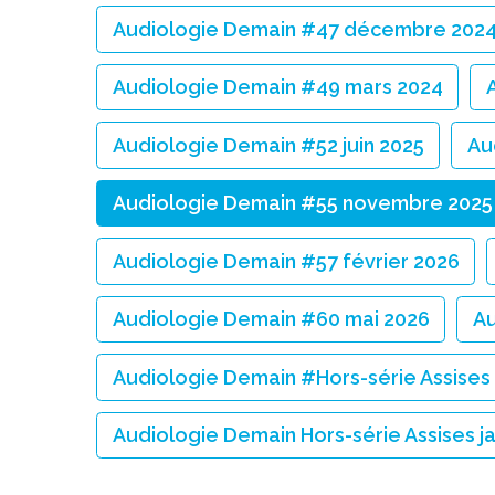
Audiologie Demain #47 décembre 2024 -
Audiologie Demain #49 mars 2024
Audiologie Demain #52 juin 2025
Au
Audiologie Demain #55 novembre 2025
Audiologie Demain #57 février 2026
Audiologie Demain #60 mai 2026
Au
Audiologie Demain #Hors-série Assises 
Audiologie Demain Hors-série Assises ja