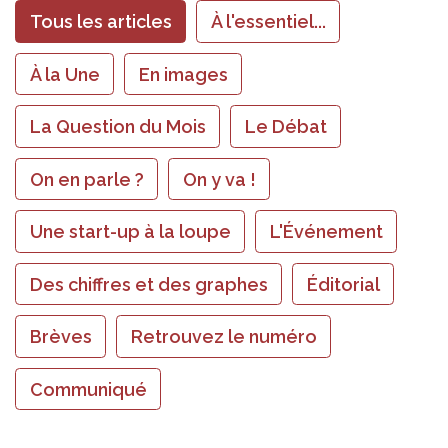
Tous les articles
À l'essentiel...
À la Une
En images
La Question du Mois
Le Débat
On en parle ?
On y va !
Une start-up à la loupe
L'Événement
Des chiffres et des graphes
Éditorial
Brèves
Retrouvez le numéro
Communiqué